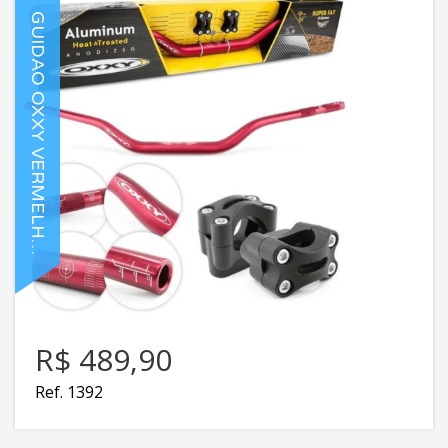
G
U
I
D
A
O
O
X
X
Y
V
E
R
M
E
L
H
A
L
T
O
C
/
A
D
A
P
T
A
D
O
R
O
R$ 489,90
Ref. 1392