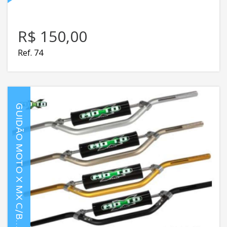
R$ 150,00
Ref. 74
G
U
I
D
Ã
O
M
O
T
O
X
M
X
C
/
B
R
R
A
7
/
8
2
2
.
2
M
M
A