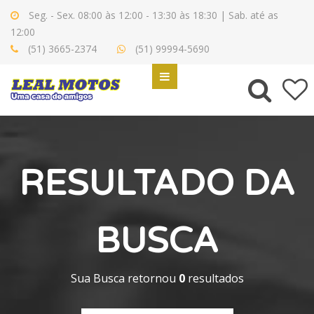
Seg. - Sex. 08:00 às 12:00 - 13:30 às 18:30 | Sab. até as
12:00
(51) 3665-2374
(51) 99994-5690
RESULTADO DA
BUSCA
Sua Busca retornou
0
resultados